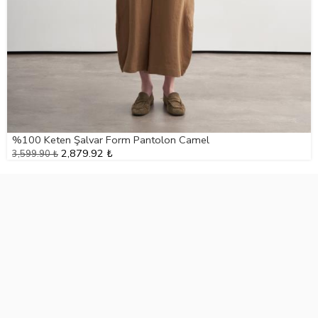
%100 Keten Şalvar Form Pantolon Camel
2,879.92 ₺
3,599.90 ₺