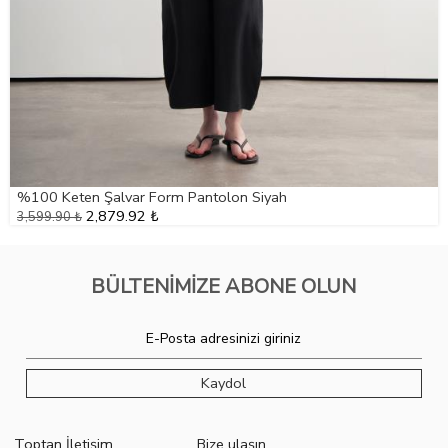
%100 Keten Şalvar Form Pantolon Siyah
2,879.92 ₺
3,599.90 ₺
BÜLTENİMİZE ABONE OLUN
Kaydol
Toptan İletişim
Bize ulaşın