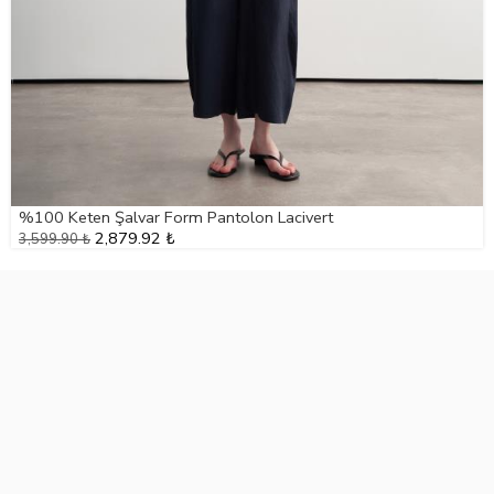
%100 Keten Şalvar Form Pantolon Lacivert
2,879.92 ₺
3,599.90 ₺