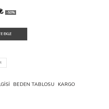
 ₺
-50%
E EKLE
R
GISI
BEDEN TABLOSU
KARGO