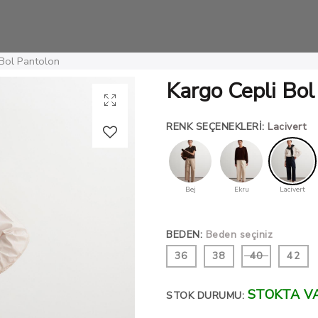
 Bol Pantolon
Kargo Cepli Bol
RENK SEÇENEKLERI
:
Lacivert
Bej
Ekru
Lacivert
BEDEN
:
Beden seçiniz
36
38
40
42
STOKTA V
STOK DURUMU: