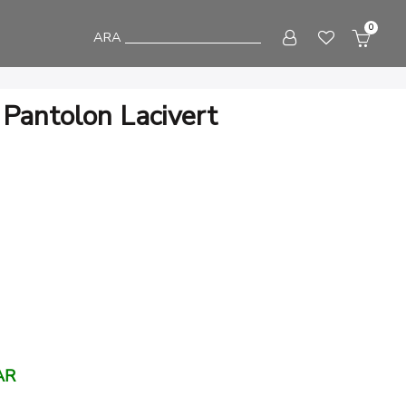
0
ARA
 Pantolon Lacivert
AR