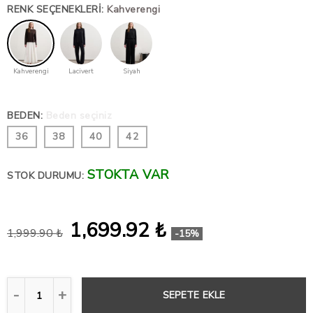
RENK SEÇENEKLERI
:
Kahverengi
Kahverengi
Lacivert
Siyah
BEDEN
:
Beden seçiniz
36
38
40
42
STOKTA VAR
STOK DURUMU:
1,699.92 ₺
1,999.90 ₺
-15%
SEPETE EKLE