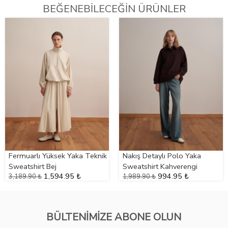
BEĞENEBİLECEĞİN ÜRÜNLER
Fermuarlı Yüksek Yaka Teknik
Nakış Detaylı Polo Yaka
Sweatshirt Bej
Sweatshirt Kahverengi
1,594.95 ₺
994.95 ₺
3,189.90 ₺
1,989.90 ₺
BÜLTENİMİZE ABONE OLUN