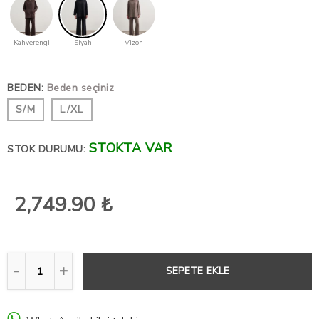
Kahverengi
Siyah
Vizon
BEDEN
:
Beden seçiniz
S/M
L/XL
STOKTA VAR
STOK DURUMU:
2,749.90 ₺
SEPETE EKLE