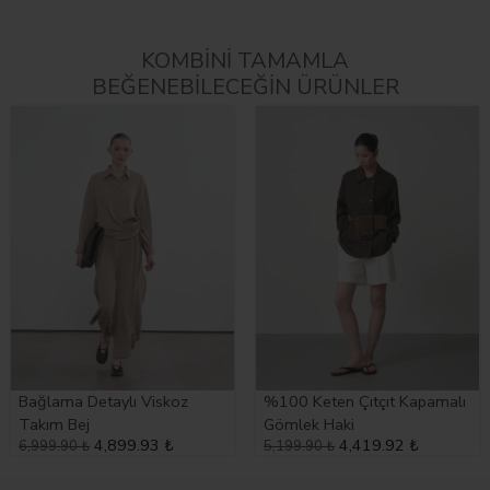
KOMBİNİ TAMAMLA
BEĞENEBİLECEĞİN ÜRÜNLER
Bağlama Detaylı Viskoz
%100 Keten Çıtçıt Kapamalı
Takım Bej
Gömlek Haki
4,899.93 ₺
4,419.92 ₺
6,999.90 ₺
5,199.90 ₺