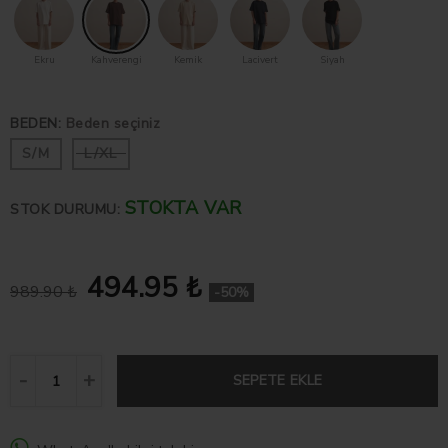
Ekru
Kahverengi
Kemik
Lacivert
Siyah
BEDEN
:
Beden seçiniz
S/M
L/XL
STOKTA VAR
STOK DURUMU:
494.95 ₺
989.90 ₺
-50%
SEPETE EKLE